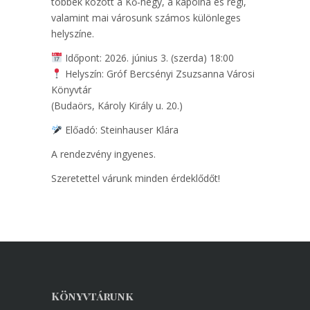
többek között a Kő-hegy, a kápolna és régi,
valamint mai városunk számos különleges
helyszíne.
Időpont: 2026. június 3. (szerda) 18:00
Helyszín: Gróf Bercsényi Zsuzsanna Városi
Könyvtár
(Budaörs, Károly Király u. 20.)
Előadó: Steinhauser Klára
A rendezvény ingyenes.
Szeretettel várunk minden érdeklődőt!
Könyvtárunk