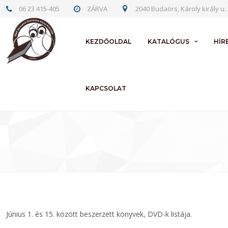
06 23 415-405
ZÁRVA
2040 Budaörs, Károly király u. 
KEZDŐOLDAL
KATALÓGUS
HÍR
KAPCSOLAT
Június 1. és 15. között beszerzett könyvek, DVD-k listája.