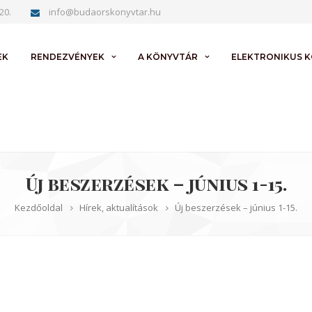
20.
info@budaorskonyvtar.hu
EK
RENDEZVÉNYEK
A KÖNYVTÁR
ELEKTRONIKUS 
Új beszerzések – június 1-15.
Kezdőoldal
Hírek, aktualítások
Új beszerzések – június 1-15.