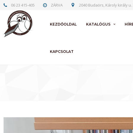
06 23 415-405
ZÁRVA
2040 Budaörs, Károly király u. 
KEZDŐOLDAL
KATALÓGUS
HÍR
KAPCSOLAT