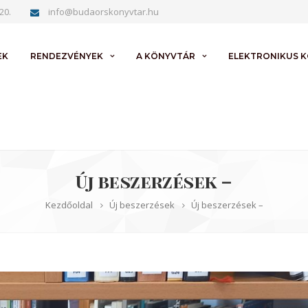
20.
info@budaorskonyvtar.hu
EK
RENDEZVÉNYEK
A KÖNYVTÁR
ELEKTRONIKUS 
Új beszerzések –
Kezdőoldal
Új beszerzések
Új beszerzések –