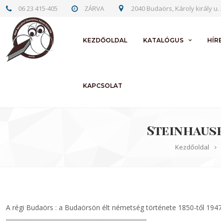
06 23 415-405
ZÁRVA
2040 Budaörs, Károly király u. 
KEZDŐOLDAL
KATALÓGUS
HÍR
KAPCSOLAT
Steinhause
Kezdőoldal
A régi Budaörs : a Budaörsön élt németség története 1850-től 194