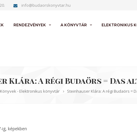
20.
info@budaorskonyvtar.hu
EK
RENDEZVÉNYEK
A KÖNYVTÁR
ELEKTRONIKUS 
r Klára: A régi Budaörs = Das a
Könyvek - Elektronikus könyvtár
Steinhauser Klára: A régi Budaörs = 
7-ig, képekben