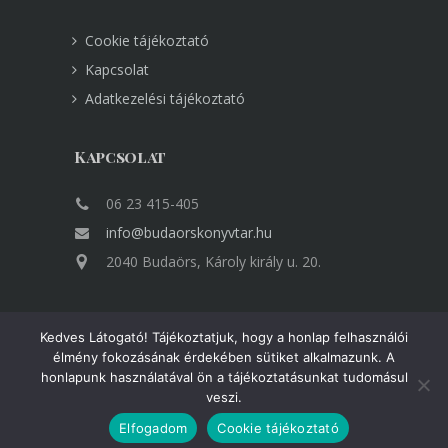
Cookie tájékoztató
Kapcsolat
Adatkezelési tájékoztató
Kapcsolat
06 23 415-405
info@budaorskonyvtar.hu
2040 Budaörs, Károly király u. 20.
Kedves Látogató! Tájékoztatjuk, hogy a honlap felhasználói
élmény fokozásának érdekében sütiket alkalmazunk. A
honlapunk használatával ön a tájékoztatásunkat tudomásul
Minden jog fenntartva Copyright © VÁROSI
veszi.
KÖNYVTÁR BUDAÖRS
Elfogadom
Cookie tájékoztató