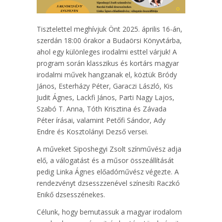
Tisztelettel meghívjuk Önt 2025. április 16-án,
szerdán 18:00 órakor a Budaörsi Könyvtárba,
ahol egy különleges irodalmi esttel várjuk! A
program során klasszikus és kortárs magyar
irodalmi művek hangzanak el, köztük Bródy
János, Esterházy Péter, Garaczi László, Kis
Judit Ágnes, Lackfi János, Parti Nagy Lajos,
Szabó T. Anna, Tóth Krisztina és Závada
Péter írásai, valamint Petőfi Sándor, Ady
Endre és Kosztolányi Dezső versei.
A műveket Siposhegyi Zsolt színművész adja
elő, a válogatást és a műsor összeállítását
pedig Linka Ágnes előadóművész végezte. A
rendezvényt dzsesszzenével színesíti Raczkó
Enikő dzsesszénekes.
Célunk, hogy bemutassuk a magyar irodalom