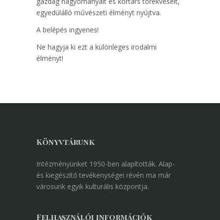
gazdag hagyományait és kortárs törekvéseit,
egyedülálló művészeti élményt nyújtva.
A belépés ingyenes!
Ne hagyja ki ezt a különleges irodalmi
élményt!
Könyvtárunk
Intézményünket 1950-ben alapították. Alap-
és kiegészítő tevékenységei révén ma már
városunk egyik kulturális központja.
Felhasználói információk