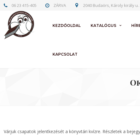
06 23 415-405
ZÁRVA
2040 Budaörs, Károly király u. 
KEZDŐOLDAL
KATALÓGUS
HÍR
KAPCSOLAT
Ok
Várjuk csapatok jelentkezését a könyvtári kvízre. Részletek a bejeg