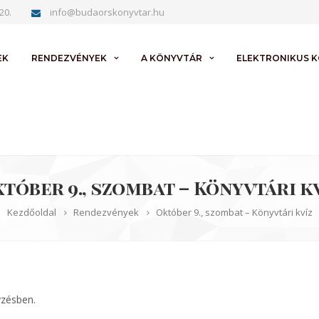
20.
info@budaorskonyvtar.hu
EK
RENDEZVÉNYEK
A KÖNYVTÁR
ELEKTRONIKUS 
tóber 9., szombat – Könyvtári k
Kezdőoldal
Rendezvények
Október 9., szombat – Könyvtári kvíz
yzésben.