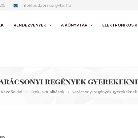
20.
info@budaorskonyvtar.hu
EK
RENDEZVÉNYEK
A KÖNYVTÁR
ELEKTRONIKUS 
arácsonyi regények gyerekekn
Kezdőoldal
Hírek, aktualítások
Karácsonyi regények gyerekeknek
nyv.