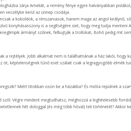
ologházba zárja Ameliát, a remény fénye egyre halványabban pislákol
ben veszélybe kerül az ünnep csodája.
sak a koboldok, a rénszarvasok, hanem maga az angol királynő, ső
szívű konyhásasszony is a segítségére siet, hogy meg tudja menteni A
eseglimpik ármányt szőnek, felbujtják a trollokat, Bohó pedig mit se
 a rejtélyek. Jobb alkalmat nem is találhatnának a ház lakói, hogy k
öt, képtelenségnek tűnő eset szálait csak a legragyogóbb elmék tu
 öregszik? Miért titokban oson be a házakba? És mióta repülnek a szar
ed szól. Végre mindent megtudhatsz, méghozzá a leghitelesebb forrás
etetlennek hitt dologgal (és még több hóval) teli történetét? Akkor k