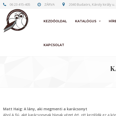
06 23 415-405
ZÁRVA
2040 Budaörs, Károly király u. 
KEZDŐOLDAL
KATALÓGUS
HÍR
KAPCSOLAT
K
Matt Haig: A ​lány, aki megmenti a karácsonyt
Ahol ​A fiú, akit karácsonynak hívnak véget ért, ott kezdődik ez a kö