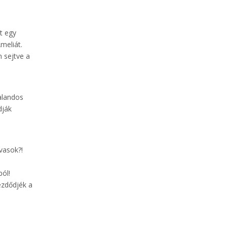
,
t egy
meliát.
m sejtve a
alandos
dják
vasok?!
ból!
ezdődjék a