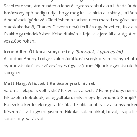
Szenteste van, ám minden a lehető legrosszabbul alakul. Ádáz úr d
Karácsony apó pedig tudja, hogy meg kell találnia a kislányt, külön
A nehéznek ígérkező küldetésben azonban nem marad magára: nemc
macskakedvelő, Charles Dickens nevű férfi és egy önzetlen, tiszta 
Csakhogy mindeközben Koboldfalván a feje tetejére áll a világ. A m
vesztébe rohan…
Irene Adler: Öt ​karácsonyi rejtély
(Sherlock, Lupin és én)
A londoni Briony Lodge szalonjából karácsonykor sem hiányozhatnak
nyomozásokról és szövevényes ügyekről meséljenek egymásnak. Az 
kibogozni.
Matt Haig: A ​fiú, akit Karácsonynak hívnak
Vajon a Télapó is volt kisfiú? Kik voltak a szülei? És hogyhogy nem
Kik azok a koboldok, és egyáltalán, milyen egy Igazmondó Grimpli?
Ha ezek a kérdések régóta fúrják a te oldaladat is, ez a könyv nek
Készen állsz, hogy megismerd Nikolas kalandokkal, hóval, csupa leh
karácsonyi varázslat.