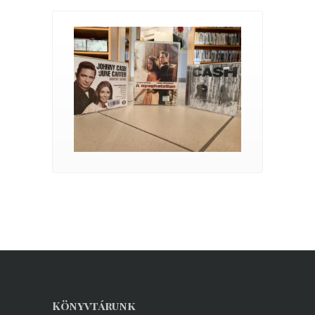
Könyvtárunk