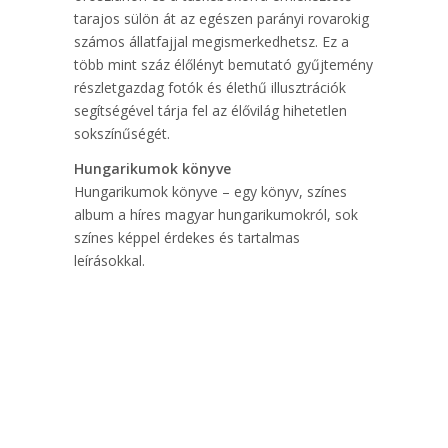
tarajos sülön át az egészen parányi rovarokig
számos állatfajjal megismerkedhetsz. Ez a
több mint száz élőlényt bemutató gyűjtemény
részletgazdag fotók és élethű illusztrációk
segítségével tárja fel az élővilág hihetetlen
sokszínűségét.
Hungarikumok ​könyve
Hungarikumok könyve – egy könyv, színes
album a híres magyar hungarikumokról, sok
színes képpel érdekes és tartalmas
leírásokkal.