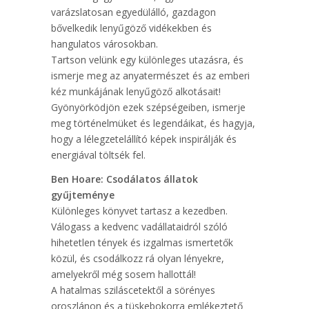
varázslatosan egyedülálló, gazdagon
bővelkedik lenyűgöző vidékekben és
hangulatos városokban.
Tartson velünk egy különleges utazásra, és
ismerje meg az anyatermészet és az emberi
kéz munkájának lenyűgöző alkotásait!
Gyönyörködjön ezek szépségeiben, ismerje
meg történelmüket és legendáikat, és hagyja,
hogy a lélegzetelállító képek inspirálják és
energiával töltsék fel.
Ben Hoare: Csodálatos ​állatok
gyűjteménye
Különleges könyvet tartasz a kezedben.
Válogass a kedvenc vadállataidról szóló
hihetetlen tények és izgalmas ismertetők
közül, és csodálkozz rá olyan lényekre,
amelyekről még sosem hallottál!
A hatalmas sziláscetektől a sörényes
oroszlánon és a tüskebokorra emlékeztető