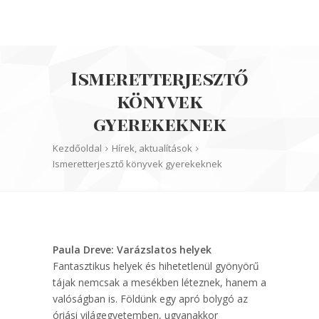
Ismeretterjesztő
könyvek
gyerekeknek
Kezdőoldal
Hírek, aktualítások
Ismeretterjesztő könyvek gyerekeknek
Paula Dreve: Varázslatos ​helyek
Fantasztikus helyek és hihetetlenül gyönyörű
tájak nemcsak a mesékben léteznek, hanem a
valóságban is. Földünk egy apró bolygó az
óriási világegyetemben, ugyanakkor