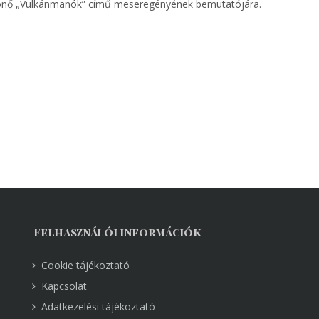
 írónő „Vulkánmanók” című meseregényének bemutatójára.
Felhasználói információk
Cookie tájékoztató
Kapcsolat
Adatkezelési tájékoztató