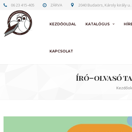
06 23 415-405
ZÁRVA
2040 Budaörs, Károly király u. 
KEZDŐOLDAL
KATALÓGUS
HÍR
KAPCSOLAT
Író–olvasó t
Kezdőol