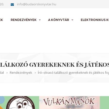
20.
info@budaorskonyvtar.hu
EK
RENDEZVÉNYEK
A KÖNYVTÁR
ELEKTRONIKUS 
alálkozó gyerekeknek és játéko
dal
Rendezvények
Író–olvasó találkozó gyerekeknek és játékos fo