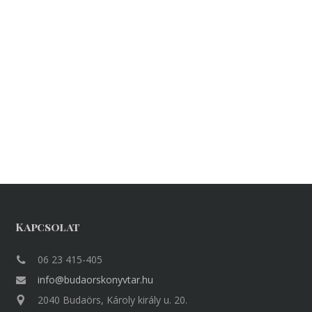
Kapcsolat
06 23 415-405
info@budaorskonyvtar.hu
2040 Budaörs, Károly király u. 20.