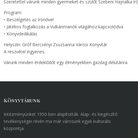
Szeretettel várunk minden gyermeket és szülőt Szebeni Hajnalka
Program:
• Beszélgetés az írónővel
• Játékos foglalkozás a Vulkánmanók világához kapcsolódva
• Könyvdedikálás
Helyszín: Gróf Bercsényi Zsuzsanna Városi Könyvtár
A részvétel ingyenes.
Várunk minden érdeklődőt egy élményekben gazdag délutánra.
Könyvtárunk
Intézményünket 1950-ben alapították. Alap- és kiegészítő
tevékenységei révén ma már városunk egyik kulturális
központja.