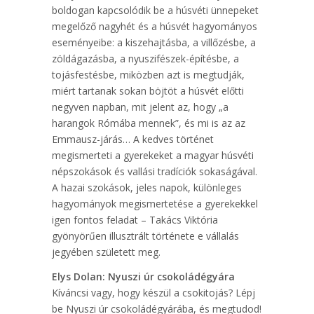
boldogan kapcsolódik be a húsvéti ünnepeket
megelőző nagyhét és a húsvét hagyományos
eseményeibe: a kiszehajtásba, a villőzésbe, a
zöldágazásba, a nyuszifészek-építésbe, a
tojásfestésbe, miközben azt is megtudják,
miért tartanak sokan böjtöt a húsvét előtti
negyven napban, mit jelent az, hogy „a
harangok Rómába mennek”, és mi is az az
Emmausz-járás… A kedves történet
megismerteti a gyerekeket a magyar húsvéti
népszokások és vallási tradíciók sokaságával.
A hazai szokások, jeles napok, különleges
hagyományok megismertetése a gyerekekkel
igen fontos feladat – Takács Viktória
gyönyörűen illusztrált története e vállalás
jegyében született meg.
Elys Dolan: Nyuszi úr csokoládégyára
Kíváncsi vagy, hogy készül a csokitojás? Lépj
be Nyuszi úr csokoládégyárába, és megtudod!