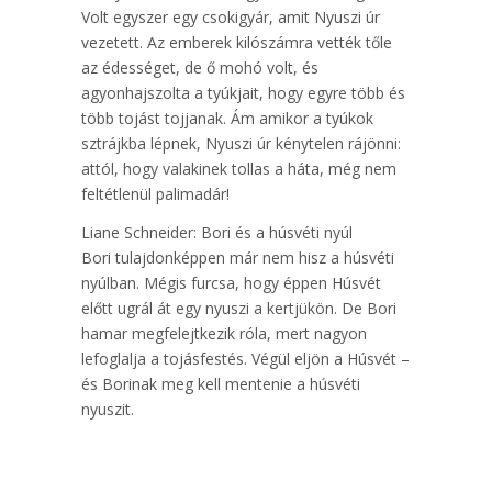
Volt egyszer egy csokigyár, amit Nyuszi úr
vezetett. Az emberek kilószámra vették tőle
az édességet, de ő mohó volt, és
agyonhajszolta a tyúkjait, hogy egyre több és
több tojást tojjanak. Ám amikor a tyúkok
sztrájkba lépnek, Nyuszi úr kénytelen rájönni:
attól, hogy valakinek tollas a háta, még nem
feltétlenül palimadár!
Liane Schneider: Bori és a húsvéti nyúl
Bori tulajdonképpen már nem hisz a húsvéti
nyúlban. Mégis furcsa, hogy éppen Húsvét
előtt ugrál át egy nyuszi a kertjükön. De Bori
hamar megfelejtkezik róla, mert nagyon
lefoglalja a tojásfestés. Végül eljön a Húsvét –
és Borinak meg kell mentenie a húsvéti
nyuszit.