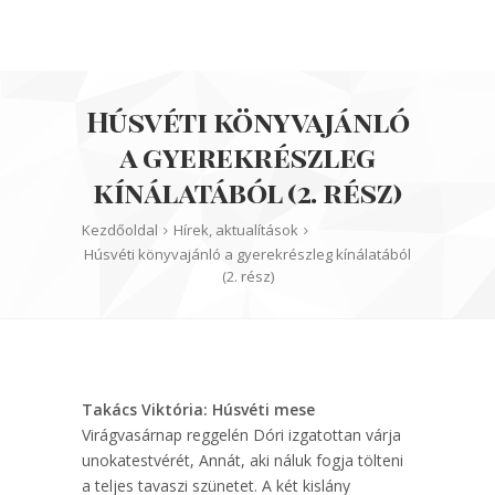
Húsvéti könyvajánló
a gyerekrészleg
kínálatából (2. rész)
Kezdőoldal
Hírek, aktualítások
Húsvéti könyvajánló a gyerekrészleg kínálatából
(2. rész)
Takács Viktória: Húsvéti ​mese
Virágvasárnap reggelén Dóri izgatottan várja
unokatestvérét, Annát, aki náluk fogja tölteni
a teljes tavaszi szünetet. A két kislány