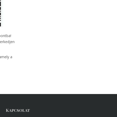
pontba!
merkedjen
 amely a
Kapcsolat