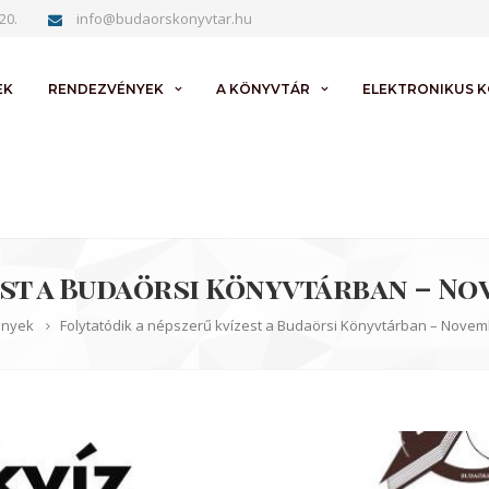
20.
info@budaorskonyvtar.hu
EK
RENDEZVÉNYEK
A KÖNYVTÁR
ELEKTRONIKUS 
est a Budaörsi Könyvtárban – N
nyek
Folytatódik a népszerű kvízest a Budaörsi Könyvtárban – Novem