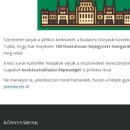
Szeretettel várjuk a játékos kedvűeket a Budaörsi Könyvtár követ
Tudta, hogy már majdnem
100 hivatalosan bejegyzett Hungar
meg velük.
A kvíz során különféle feladatok várják a résztvevőket: keresztrejt
csapatok
kockázatvállalási képességét
is próbára teszi.
Ne maradjon le, jelentkezzen minél hamarabb, hiszen a helyek gyo
Jelentkezés itt
Könyvtárunk