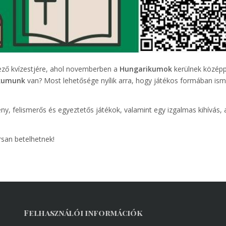
kező kvízestjére, ahol novemberben a
Hungarikumok
kerülnek közép
ikumunk
van? Most lehetősége nyílik arra, hogy játékos formában is
vény, felismerős és egyeztetős játékok, valamint egy izgalmas kihívás,
rsan betelhetnek!
Felhasználói információk