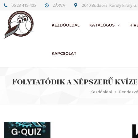
06 23 415-405
ZÁRVA
2040 Budaörs, Károly király u. 
KEZDŐOLDAL
KATALÓGUS
HÍR
KAPCSOLAT
Folytatódik a népszerű kvíz
Kezdőoldal
Rendezvé