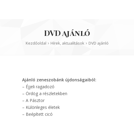
DVD ajánló
Kezdőoldal
Hírek, aktualítások
DVD ajánló
Ajánló zeneszobánk újdonságaiból:
– Éjjeli ragadozó
– Ördög a részletekben
– A Pásztor
– Különleges életek
– Beépített cicó