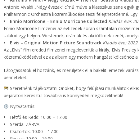
Antonio Vivaldi „Négy évszak” című műve a klasszikus zene egyik
Philharmonic Orchestra közreműködése teszi felejthetetlenné. Egy
Ennio Morricone – Ennio Morricone Collected
Kiadás éve: 20
Ennio Morricone filmzenéi az évtizedek során számtalan moziélmén
találod egy helyen. Westernek, drámák és akciófilmek zenéi, ame
Elvis – Original Motion Picture Soundtrack
Kiadás éve: 2022
Az „Elvis” film eredeti filmzenei megelevenítik a király, Elvis Presl
közreműködésével ez az album egy modern hangzást kölcsönöz a l
Látogassatok el hozzánk, és merüljetek el a bakelit lemezek vará
benneteket.
Szeretnénk tájékoztatni Önöket, hogy felújítási munkálatok elke
bejáraton keresztül továbbra is könnyedén megközelíthetik!
Nyitvatartás:
Hétfő és Kedd: 10:00 – 17:00
Szerda: ZÁRVA
Csütörtök: 10:00 – 17:00
Péntek: 10:00 – 16:00