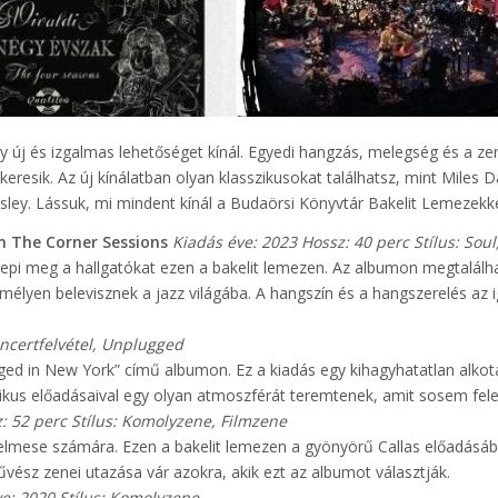
új és izgalmas lehetőséget kínál. Egyedi hangzás, melegség és a ze
eresik. Az új kínálatban olyan klasszikusokat találhatsz, mint Miles D
resley. Lássuk, mi mindent kínál a Budaörsi Könyvtár Bakelit Lemezekke
n The Corner Sessions
Kiadás éve: 2023
Hossz: 40 perc
Stílus: Soul
el lepi meg a hallgatókat ezen a bakelit lemezen. Az albumon megtalál
mélyen belevisznek a jazz világába. A hangszín és a hangszerelés az i
oncertfelvétel, Unplugged
ged in New York” című albumon. Ez a kiadás egy kihagyhatatlan alkot
ikus előadásaival egy olyan atmoszférát teremtenek, amit sosem felej
: 52 perc
Stílus: Komolyzene, Filmzene
relmese számára. Ezen a bakelit lemezen a gyönyörű Callas előadásá
művész zenei utazása vár azokra, akik ezt az albumot választják.
e: 2020
Stílus: Komolyzene