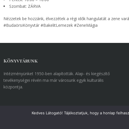
Szombat: ZÁRVA
Nézzetek be hozzánk, élvezzétek a régi idők hangulatát a zene var
#BudaörsiKönyvtár #BakelitLemezek #ZeneMágia
Könyvtárunk
Intézményünket 1950-ben alapították. Alap- és kiegészítő
tevékenységei révén ma már városunk egyik kulturális
központja.
Kedves Látogató! Tájékoztatjuk, hogy a honlap felhas
Minden jog fenntartva Copyright © VÁROSI KÖNYVTÁR BUDAÖRS