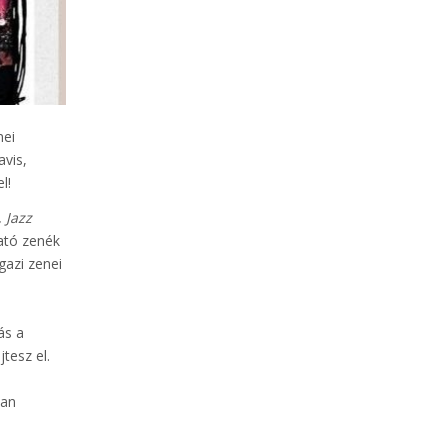
nei
avis,
l!
, Jazz
ható zenék
gazi zenei
ás a
tesz el.
ban