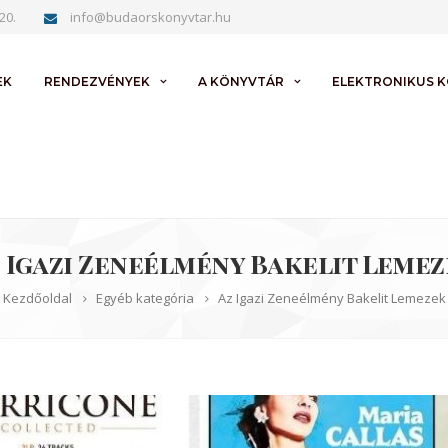
20.
info@budaorskonyvtar.hu
EK
RENDEZVÉNYEK
A KÖNYVTÁR
ELEKTRONIKUS 
 Igazi Zeneélmény Bakelit Leme
Kezdőoldal
Egyéb kategória
Az Igazi Zeneélmény Bakelit Lemezek