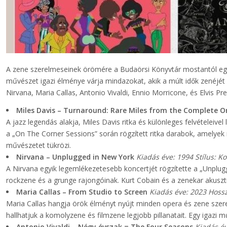
A zene szerelmeseinek örömére a Budaörsi Könyvtár mostantól egy 
művészet igazi élménye várja mindazokat, akik a múlt idők zenéjét k
Nirvana, Maria Callas, Antonio Vivaldi, Ennio Morricone, és Elvis P
Miles Davis – Turnaround: Rare Miles from the Complete O
A jazz legendás alakja, Miles Davis ritka és különleges felvételeiv
a „On The Corner Sessions” során rögzített ritka darabok, amelyek 
művészetet tükrözi.
Nirvana – Unplugged in New York
Kiadás éve: 1994
Stílus: K
A Nirvana egyik legemlékezetesebb koncertjét rögzítette a „Unplug
rockzene és a grunge rajongóinak. Kurt Cobain és a zenekar akuszt
Maria Callas – From Studio to Screen
Kiadás éve: 2023
Hossz
Maria Callas hangja örök élményt nyújt minden opera és zene sze
hallhatjuk a komolyzene és filmzene legjobb pillanatait. Egy igazi 
Antonio Vivaldi – Négy évszak = The Four Seasons
Kiadás év