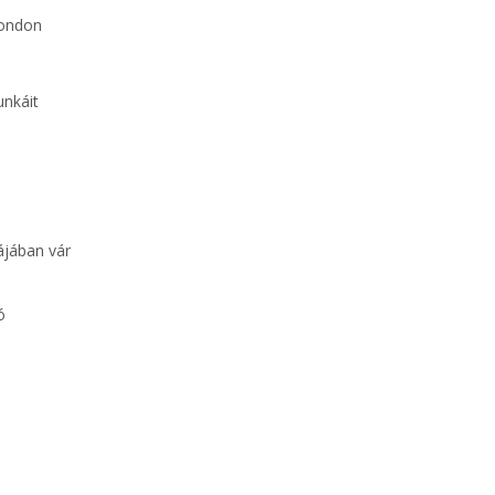
London
unkáit
ájában vár
ó