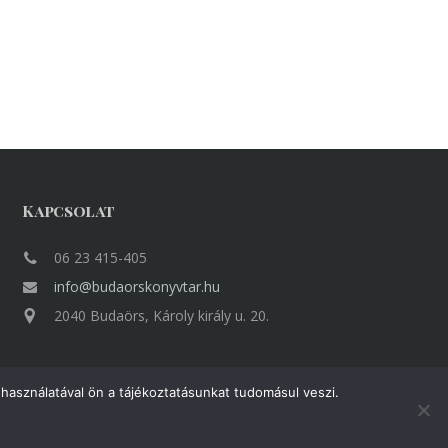
Kapcsolat
06 23 415-405
info@budaorskonyvtar.hu
2040 Budaörs, Károly király u. 20.
használatával ön a tájékoztatásunkat tudomásul veszi.