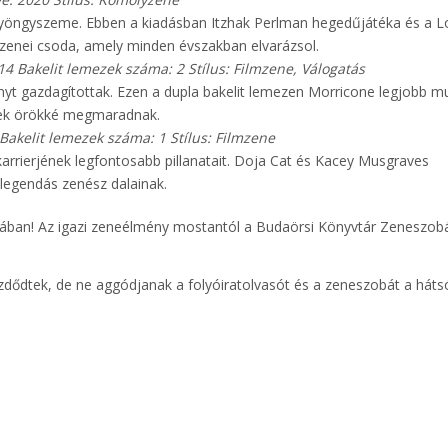
 gyöngyszeme. Ebben a kiadásban Itzhak Perlman hegedűjátéka és a 
 zenei csoda, amely minden évszakban elvarázsol.
14
Bakelit lemezek száma: 2
Stílus: Filmzene, Válogatás
yt gazdagítottak. Ezen a dupla bakelit lemezen Morricone legjobb m
lyek örökké megmaradnak.
Bakelit lemezek száma: 1
Stílus: Filmzene
ey karrierjének legfontosabb pillanatait. Doja Cat és Kacey Musgraves
egendás zenész dalainak.
zsában! Az igazi zeneélmény mostantól a Budaörsi Könyvtár Zeneszob
zdődtek, de ne aggódjanak a folyóiratolvasót és a zeneszobát a háts