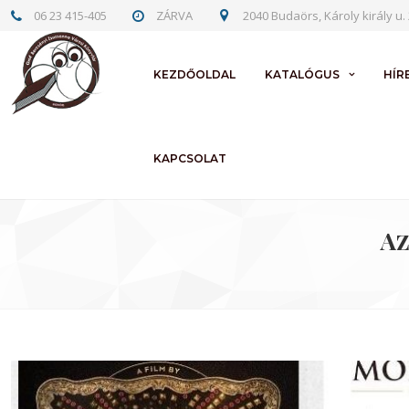
06 23 415-405
ZÁRVA
2040 Budaörs, Károly király u. 
KEZDŐOLDAL
KATALÓGUS
HÍR
KAPCSOLAT
Az