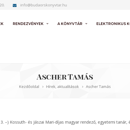
20.
info@budaorskonyvtar.hu
EK
RENDEZVÉNYEK
A KÖNYVTÁR
ELEKTRONIKUS 
Ascher Tamás
Kezdőoldal
Hírek, aktualítások
Ascher Tamás
3. –) Kossuth- és Jászai Mari-díjas magyar rendező, egyetemi tanár,