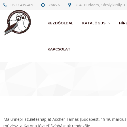
06 23 415-405
ZÁRVA
2040 Budaörs, Károly király u. 
KEZDŐOLDAL
KATALÓGUS
HÍR
KAPCSOLAT
Ma ünnepli születésnapját Ascher Tamás (Budapest, 1949. március 
művész, a Katona József Színháznak rendezője.