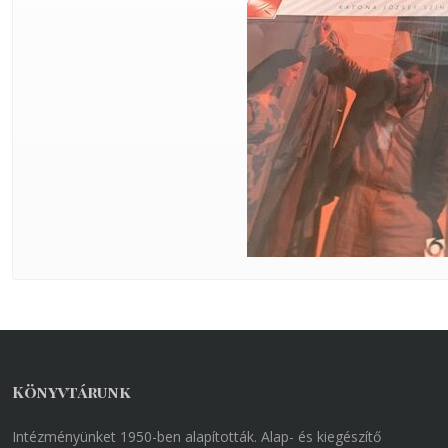
Könyvtárunk
Intézményünket 1950-ben alapították. Alap- és kiegészítő