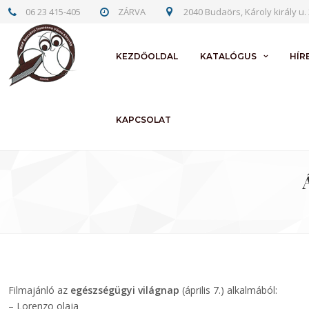
06 23 415-405
ZÁRVA
2040 Budaörs, Károly király u. 
KEZDŐOLDAL
KATALÓGUS
HÍR
KAPCSOLAT
Filmajánló az
egészségügyi világnap
(április 7.) alkalmából:
– Lorenzo olaja