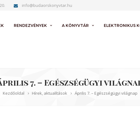
20.
info@budaorskonyvtar.hu
EK
RENDEZVÉNYEK
A KÖNYVTÁR
ELEKTRONIKUS 
Április 7. – Egészségügyi világna
Kezdőoldal
Hírek, aktualítások
Április 7. – Egészségügyi világnap