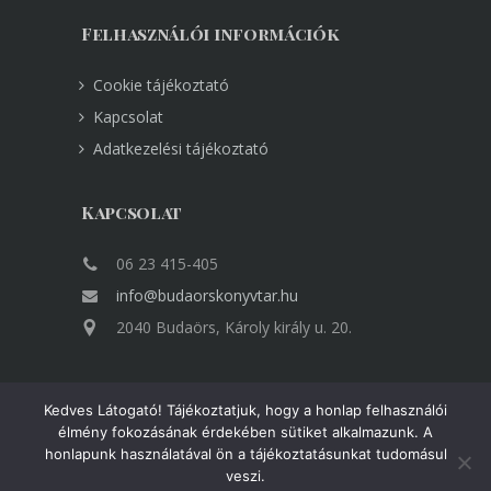
Felhasználói információk
Cookie tájékoztató
Kapcsolat
Adatkezelési tájékoztató
Kapcsolat
06 23 415-405
info@budaorskonyvtar.hu
2040 Budaörs, Károly király u. 20.
Kedves Látogató! Tájékoztatjuk, hogy a honlap felhasználói
élmény fokozásának érdekében sütiket alkalmazunk. A
honlapunk használatával ön a tájékoztatásunkat tudomásul
Minden jog fenntartva Copyright © VÁROSI
veszi.
KÖNYVTÁR BUDAÖRS