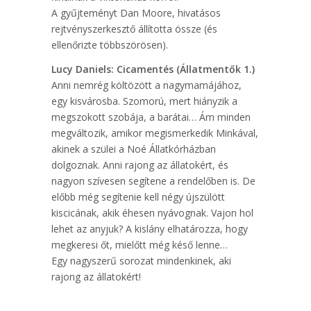
A gyűjteményt Dan Moore, hivatásos
rejtvényszerkesztő állította össze (és
ellenőrizte többszörösen).
Lucy Daniels: Cicamentés (Állatmentők 1.)
Anni nemrég költözött a nagymamájához,
egy kisvárosba. Szomorú, mert hiányzik a
megszokott szobája, a barátai… Ám minden
megváltozik, amikor megismerkedik Minkával,
akinek a szülei a Noé Állatkórházban
dolgoznak. Anni rajong az állatokért, és
nagyon szívesen segítene a rendelőben is. De
előbb még segítenie kell négy újszülött
kiscicának, akik éhesen nyávognak. Vajon hol
lehet az anyjuk? A kislány elhatározza, hogy
megkeresi őt, mielőtt még késő lenne…
Egy nagyszerű sorozat mindenkinek, aki
rajong az állatokért!