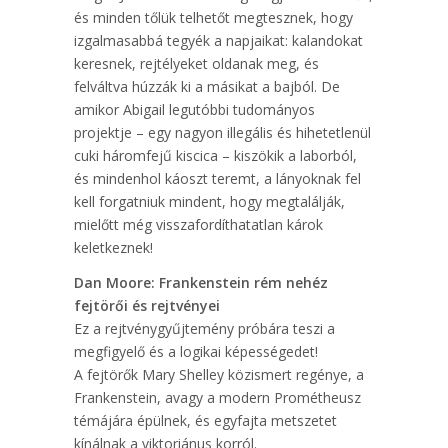
és minden tőlük telhetőt megtesznek, hogy
izgalmasabbá tegyék a napjaikat: kalandokat
keresnek, rejtélyeket oldanak meg, és
felváltva húzzák ki a másikat a bajból. De
amikor Abigail legutóbbi tudományos
projektje – egy nagyon illegális és hihetetlenül
cuki háromfejű kiscica – kiszökik a laborból,
és mindenhol káoszt teremt, a lányoknak fel
kell forgatniuk mindent, hogy megtalálják,
mielőtt még visszafordíthatatlan károk
keletkeznek!
Dan Moore: Frankenstein ​rém nehéz
fejtörői és rejtvényei
Ez a rejtvénygyűjtemény próbára teszi a
megfigyelő és a logikai képességedet!
A fejtörők Mary Shelley közismert regénye, a
Frankenstein, avagy a modern Prométheusz
témájára épülnek, és egyfajta metszetet
kínálnak a viktoriánus korról.