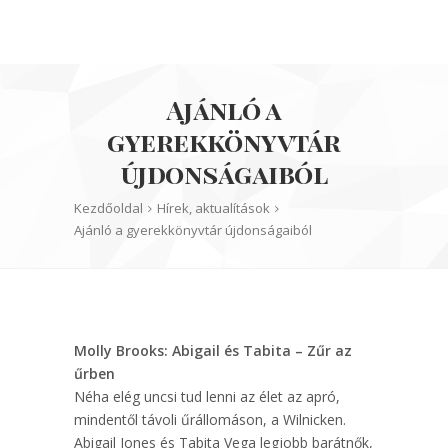
Ajánló a
gyerekkönyvtár
újdonságaiból
Kezdőoldal
Hírek, aktualítások
Ajánló a gyerekkönyvtár újdonságaiból
Molly Brooks: Abigail és Tabita – Zűr az
űrben
Néha elég uncsi tud lenni az élet az apró,
mindentől távoli űrállomáson, a Wilnicken.
Abigail Jones és Tabita Vega legjobb barátnők,