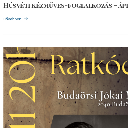
Húsvéti kézműves-foglalkozás – ápri
Bővebben