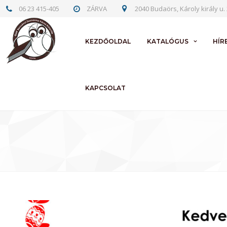
06 23 415-405
ZÁRVA
2040 Budaörs, Károly király u. 
KEZDŐOLDAL
KATALÓGUS
HÍR
KAPCSOLAT