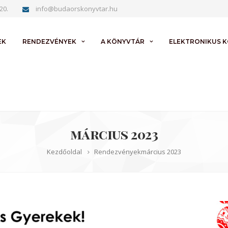
20.
info@budaorskonyvtar.hu
EK
RENDEZVÉNYEK
A KÖNYVTÁR
ELEKTRONIKUS 
március 2023
Kezdőoldal
Rendezvények
március 2023