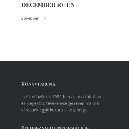
december 10-én
Bővebben
Könyvtárunk
Intézményünket 1950-ben alapították. Alap-
és kiegészítő tevékenységei révén ma már
városunk egyik kulturális központja.
Felhasználói információk