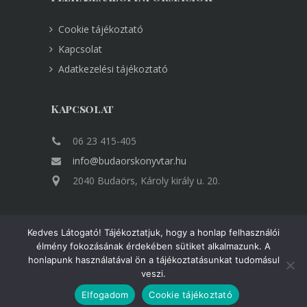
Cookie tájékoztató
Kapcsolat
Adatkezelési tájékoztató
Kapcsolat
06 23 415-405
info@budaorskonyvtar.hu
2040 Budaörs, Károly király u. 20.
Kedves Látogató! Tájékoztatjuk, hogy a honlap felhasználói
élmény fokozásának érdekében sütiket alkalmazunk. A
honlapunk használatával ön a tájékoztatásunkat tudomásul
Minden jog fenntartva Copyright © VÁROSI
veszi.
KÖNYVTÁR BUDAÖRS
Elfogadom
Cookie tájékoztató